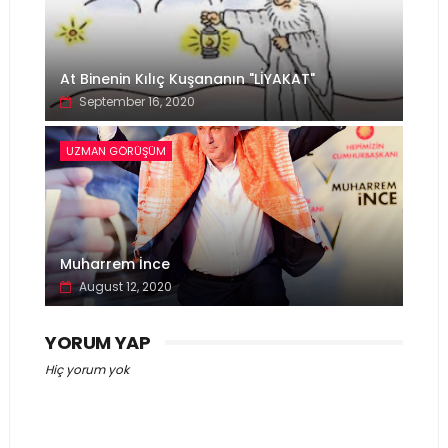
At Binenin Kılıç Kuşananın "LİYAKAT"
September 16, 2020
UZMAN GÖRÜŞÜM
Muharrem İnce
August 12, 2020
YORUM YAP
Hiç yorum yok