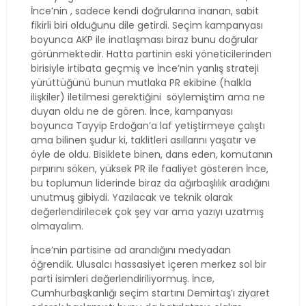
İnce’nin , sadece kendi doğrularına inanan, sabit
fikirli biri olduğunu dile getirdi. Seçim kampanyası
boyunca AKP ile inatlaşması biraz bunu doğrular
görünmektedir. Hatta partinin eski yöneticilerinden
birisiyle irtibata geçmiş ve İnce’nin yanlış strateji
yürüttüğünü bunun mutlaka PR ekibine (halkla
ilişkiler) iletilmesi gerektiğini
söylemiştim ama ne
duyan oldu ne de gören. İnce, kampanyası
boyunca Tayyip Erdoğan’a laf yetiştirmeye çalıştı
ama bilinen şudur ki, taklitleri asıllarını yaşatır ve
öyle de oldu. Bisiklete binen, dans eden, komutanın
pırpırını söken, yüksek PR ile faaliyet gösteren İnce,
bu toplumun liderinde biraz da ağırbaşlılık aradığını
unutmuş gibiydi. Yazılacak ve teknik olarak
değerlendirilecek çok şey var ama yazıyı uzatmış
olmayalım.
İnce’nin partisine ad arandığını medyadan
öğrendik. Ulusalcı hassasiyet içeren merkez sol bir
parti isimleri değerlendiriliyormuş. İnce,
Cumhurbaşkanlığı seçim startını Demirtaş’ı ziyaret