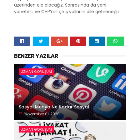
üzerinden ele alacağız. Sonrasında da yeni
yönetimi ve CHP’nin çıkış yollarını dile getireceğiz.
Whats
BENZER YAZILAR
app
UZMAN GÖRÜŞÜM
Sosyal Medya Ne Kadar Sosyal
November 01, 2020
UZMAN GÖRÜŞÜM