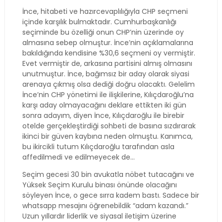
İnce, hitabeti ve hazırcevaplılığıyla CHP seçmeni
içinde karşılık bulmaktadır. Cumhurbaşkanlığı
seçiminde bu özelliği onun CHP’nin üzerinde oy
almasına sebep olmuştur. İnce’nin açıklamalarına
bakıldığında kendisine %30,6 seçmeni oy vermiştir.
Evet vermiştir de, arkasına partisini almış olmasını
unutmuştur. İnce, bağımsız bir aday olarak siyasi
arenaya çıkmış olsa dediği doğru olacaktı. Gelelim
İnce’nin CHP yönetimi ile ilişkilerine, Kılıçdaroğlu’na
karşı aday olmayacağını deklare ettikten iki gün
sonra adayım, diyen İnce, Kılıçdaroğlu ile birebir
otelde gerçekleştirdiği sohbeti de basına sızdırarak
ikinci bir güven kaybına neden olmuştu. Kanımca,
bu ikircikli tutum Kılıçdaroğlu tarafından asla
affedilmedi ve edilmeyecek de…
Seçim gecesi 30 bin avukatla nöbet tutacağını ve
Yüksek Seçim Kurulu binası önünde olacağını
söyleyen İnce, o gece sırra kadem bastı. Sadece bir
whatsapp mesajını öğrenebildik “adam kazandı.”
Uzun yıllardır liderlik ve siyasal iletişim üzerine