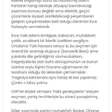
ederek başlamıştı bunu da hatırlatmış olalım.
Partisinin hangi ideolojik altyapıyı barındıracağı
yazımızın konusu değildir ama eklektik, geçici
çözümlerle siyaset üretilebileceği perşembenin
gelişinin çarşambadan belli olduğu izlenimini İnce
fazlasıyla vermektedir.
İnce; halk adamı kimliğiyle, babacan, muhabbeti
çekilir, sıcakkanlı bir liderlik özellikleri sergiliyor.
Ortalama Türk havasını veriyor ki, bu seçmen için
önemli bir avantajı oluşturur (benzerlik ilkesi) ama
yukarıda dile getirdiğimiz olumsuzlukların,
tragedyalarda olan baht dönüşümünün ve bunun
üzerine soylu kişinin hüsrana uğramasının bir
tezahürü olduğu da akılardan çıkmamalıdır.
Tragedya kahramanı aynı hatayı iki kez yapamaz.
Çünkü o lüksü yoktur.
CHP’nin iktidar olmasını “haklı gerekçelerle” isteyen
seçmen, yanlış tercihleriyle bu süreci yavaşlatmış
olacaktır.
Diğer yazımızda partiçi muhalefeti; Baykal, Cihaner