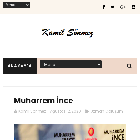
ANA SAYFA
Muharrem İnce
Kamil Sönmez
Ağustos 12, 2020
Uzman Görüşüm