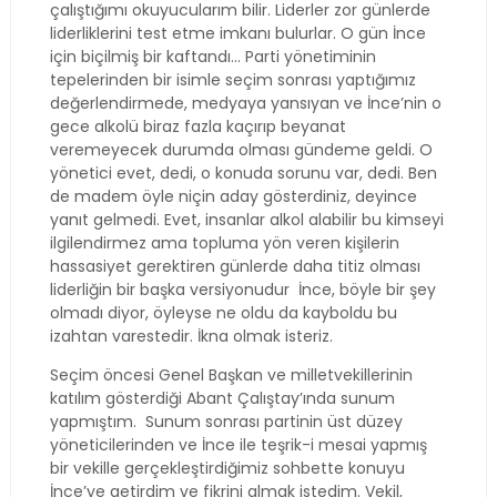
çalıştığımı okuyucularım bilir. Liderler zor günlerde
liderliklerini test etme imkanı bulurlar. O gün İnce
için biçilmiş bir kaftandı… Parti yönetiminin
tepelerinden bir isimle seçim sonrası yaptığımız
değerlendirmede, medyaya yansıyan ve İnce’nin o
gece alkolü biraz fazla kaçırıp beyanat
veremeyecek durumda olması gündeme geldi. O
yönetici evet, dedi, o konuda sorunu var, dedi. Ben
de madem öyle niçin aday gösterdiniz, deyince
yanıt gelmedi. Evet, insanlar alkol alabilir bu kimseyi
ilgilendirmez ama topluma yön veren kişilerin
hassasiyet gerektiren günlerde daha titiz olması
liderliğin bir başka versiyonudur
İnce, böyle bir şey
olmadı diyor, öyleyse ne oldu da kayboldu bu
izahtan varestedir. İkna olmak isteriz.
Seçim öncesi Genel Başkan ve milletvekillerinin
katılım gösterdiği Abant Çalıştay’ında sunum
yapmıştım.
Sunum sonrası partinin üst düzey
yöneticilerinden ve İnce ile teşrik-i mesai yapmış
bir vekille gerçekleştirdiğimiz sohbette konuyu
İnce’ye getirdim ve fikrini almak istedim. Vekil,