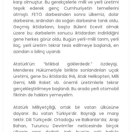
karşı olmuştur. Bu gerekçelerle milli ve yerli üretimi
teşvik ederek genç Cumhuriyetin temellerini
atmıştı. FETÖ darbesinden sonra ülkemiz, dolar
darbesine, ardından da soğan darbesine tanık oldu.
Geçmiş iktidarların, başta Bülent Ecevit olmak
üzere bu darbelerin sonucu iktidardan indirildiğini
gene herkes görür oldu. Bugün yerli-milli tarım, yerli
ilaç, yerli üretim tekrar tesis edilmeye başlandı, en
azından o bilinç uyandı.
Atatürk’ün: “İstikbal göklerdedir.” özdeyişi,
Menderes Hükümetiyle birlikte sonlandırılan uçak
üretimi, gene bu iktidarda; İHA, Atak Helikopteri, Milli
Gemi, Milli Roket vb. önemli üretimlerle tekrar
gerçekleştirilmeye başlandı. Bu arada yerli otomobil
fikrinin de hakkını yemeyelim.
Atatürk Milliyetçiliği, ortak bir vatan ülküsüne
dayanır. Bu vatan Türkiye’dir. Bayrağı ve marşı
tektir. Dili Türkçedir. Ortadoğu ve Balkanlar’da;
Arap
Baharı, Turuncu Devrim’ler neticesinde birçok
ülkenin sınırı değişti. Irak bugün eski haliyle