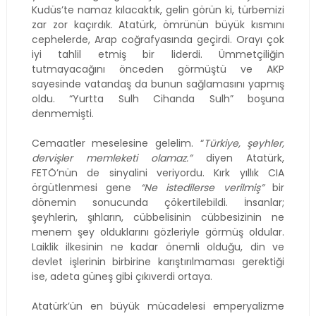
Kudüs’te namaz kılacaktık, gelin görün ki, türbemizi
zar zor kaçırdık. Atatürk, ömrünün büyük kısmını
cephelerde, Arap coğrafyasında geçirdi. Orayı çok
iyi tahlil etmiş bir liderdi. Ümmetçiliğin
tutmayacağını önceden görmüştü ve AKP
sayesinde vatandaş da bunun sağlamasını yapmış
oldu. “Yurtta Sulh Cihanda Sulh” boşuna
denmemişti.
Cemaatler meselesine gelelim. “
Türkiye, şeyhler,
dervişler memleketi olamaz.”
diyen Atatürk,
FETÖ’nün de sinyalini veriyordu. Kırk yıllık CIA
örgütlenmesi gene
“Ne istedilerse verilmiş”
bir
dönemin sonucunda çökertilebildi. İnsanlar;
şeyhlerin, şıhların, cübbelisinin cübbesizinin ne
menem şey olduklarını gözleriyle görmüş oldular.
Laiklik ilkesinin ne kadar önemli olduğu, din ve
devlet işlerinin birbirine karıştırılmaması gerektiği
ise, adeta güneş gibi çıkıverdi ortaya.
Atatürk’ün en büyük mücadelesi emperyalizme