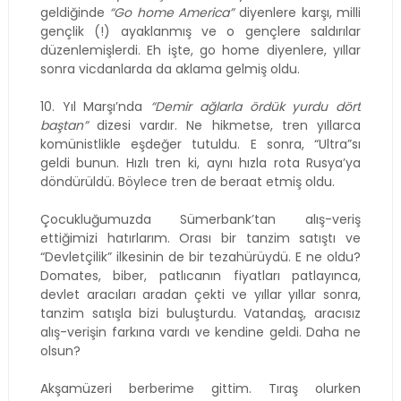
geldiğinde
“Go home America”
diyenlere karşı, milli
gençlik (!) ayaklanmış ve o gençlere saldırılar
düzenlemişlerdi. Eh işte, go home diyenlere, yıllar
sonra vicdanlarda da aklama gelmiş oldu.
10. Yıl Marşı’nda
“Demir ağlarla ördük yurdu dört
baştan”
dizesi vardır. Ne hikmetse, tren yıllarca
komünistlikle eşdeğer tutuldu. E sonra, “Ultra”sı
geldi bunun. Hızlı tren ki, aynı hızla rota Rusya’ya
döndürüldü. Böylece tren de beraat etmiş oldu.
Çocukluğumuzda Sümerbank’tan alış-veriş
ettiğimizi hatırlarım. Orası bir tanzim satıştı ve
“Devletçilik” ilkesinin de bir tezahürüydü. E ne oldu?
Domates, biber, patlıcanın fiyatları patlayınca,
devlet aracıları aradan çekti ve yıllar yıllar sonra,
tanzim satışla bizi buluşturdu. Vatandaş, aracısız
alış-verişin farkına vardı ve kendine geldi. Daha ne
olsun?
Akşamüzeri berberime gittim. Tıraş olurken