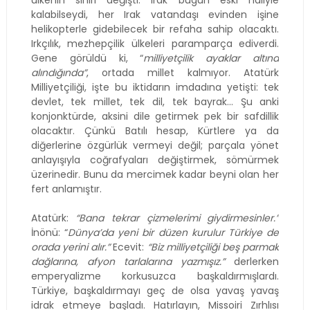
kalabilseydi, her Irak vatandaşı evinden işine
helikopterle gidebilecek bir refaha sahip olacaktı.
Irkçılık, mezhepçilik ülkeleri paramparça ediverdi.
Gene görüldü ki, “
milliyetçilik ayaklar altına
alındığında”
, ortada millet kalmıyor. Atatürk
Milliyetçiliği, işte bu iktidarın imdadına yetişti: tek
devlet, tek millet, tek dil, tek bayrak… Şu anki
konjonktürde, aksini dile getirmek pek bir safdillik
olacaktır. Çünkü Batılı hesap, Kürtlere ya da
diğerlerine özgürlük vermeyi değil; parçala yönet
anlayışıyla coğrafyaları değiştirmek, sömürmek
üzerinedir. Bunu da mercimek kadar beyni olan her
fert anlamıştır.
Atatürk:
“Bana tekrar çizmelerimi giydirmesinler.”
İnönü: “
Dünya’da yeni bir düzen kurulur Türkiye de
orada yerini alır.”
Ecevit:
“Biz milliyetçiliği beş parmak
dağlarına, afyon tarlalarına yazmışız.”
derlerken
emperyalizme korkusuzca başkaldırmışlardı.
Türkiye, başkaldırmayı geç de olsa yavaş yavaş
idrak etmeye başladı. Hatırlayın, Missoiri Zırhlısı