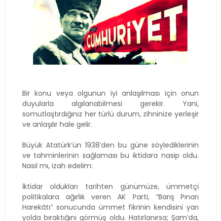
Bir konu veya olgunun iyi anlaşılması için onun
duyularla algılanabilmesi gerekir. Yani,
somutlaştırdığınız her türlü durum, zihninize yerleşir
ve anlaşılır hale gelir.
Büyük Atatürk’ün 1938’den bu güne söylediklerinin
ve tahminlerinin sağlaması bu iktidara nasip oldu.
Nasıl mı, izah edelim:
İktidar oldukları tarihten günümüze, ümmetçi
politikalara ağırlık veren AK Parti, “Barış Pınarı
Harek
â
tı” sonucunda ümmet fikrinin kendisini yarı
yolda bıraktığını görmüş oldu. Hatırlanırsa; Şam’da,