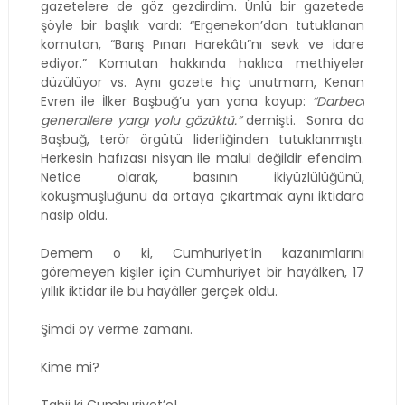
gazetelere de göz gezdirdim. Ünlü bir gazetede
şöyle bir başlık vardı: “Ergenekon’dan tutuklanan
komutan, “Barış Pınarı Harek
â
tı”nı sevk ve idare
ediyor.” Komutan hakkında haklıca methiyeler
düzülüyor vs. Aynı gazete hiç unutmam, Kenan
Evren ile İlker Başbuğ’u yan yana koyup:
“Darbeci
generallere yargı yolu gözüktü.”
demişti.
Sonra da
Başbuğ, terör örgütü liderliğinden tutuklanmıştı.
Herkesin hafızası nisyan ile malul değildir efendim.
Netice olarak, basının ikiyüzlülüğünü,
kokuşmuşluğunu da ortaya çıkartmak aynı iktidara
nasip oldu.
Demem o ki, Cumhuriyet’in kazanımlarını
göremeyen kişiler için Cumhuriyet bir hay
â
lken, 17
yıllık iktidar ile bu hay
â
ller gerçek oldu.
Şimdi oy verme zamanı.
Kime mi?
Tabii ki Cumhuriyet’e!