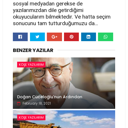
sosyal medyadan gerekse de
yazılarımızdan dile getirdiğimi
okuyucularım bilmektedir. Ve hatta seçim
sonucunu tam tutturduğumuzu da…
Whats
BENZER YAZILAR
app
KÖŞE YAZILARIM
Doğan Cüceloğlu'nun Ardından
February 18, 2021
KÖŞE YAZILARIM