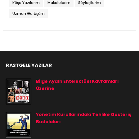
Köşe Yazılarım
Makalelerim
Söyleşilerim
Uzman Görüşüm
RASTGELE YAZILAR
Bilge Aydın Entelektüel Kavramları
Üzerine
Yönetim Kurullarındaki Tehlike Gösteriş
Budalaları