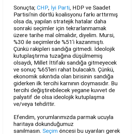
Sonuçta;
CHP
,
İyi Parti
, HDP ve Saadet
Partisi’nin dörtlü koalisyonu farkı arttırmış
olsa da, yapılan stratejik hatalar daha
sonraki seçimler için tekrarlanmamak
üzere tarihe mal olmalıdır, diyelim. Mursi,
%30 ile seçimlerde %51’i kazanmıştı.
Çünkü rakipleri sandığa gitmedi. İdeolojik
kutuplaştırma tuzağına düşülmemiş
olsaydı, Millet İttifakı sandığa gitmeyecek
ve sonuç %65’leri rahat bulacaktı. Çünkü,
ekonomik sıkıntıda olan birisinin sandığa
giderken ilk tercihi karnının doymasıdır. Bu
tercihi değiştirebilecek yegane kuvvet de
palyatif de olsa ideolojik kutuplaşma
ve/veya tehdittir.
Efendim, yorumlarımızda parmak ucuyla
haritaya dokunduğumuz
sanılmasın.
Seçim
öncesi bu uyarıları gerek