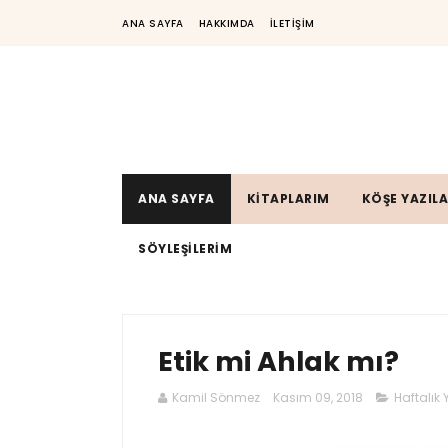
ANA SAYFA
HAKKIMDA
İLETİŞİM
ANA SAYFA
KİTAPLARIM
KÖŞE YAZIL
SÖYLEŞİLERİM
Etik mi Ahlak mı?
Kamil Sönmez
Kasım 09, 2018
Haftalık