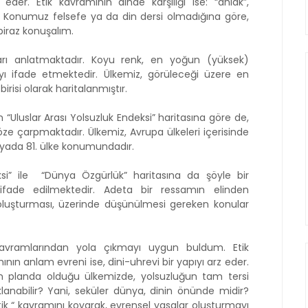
 eder. Etik kavramının dinde karşılığı ise: “ahlak”,
lir. Konumuz felsefe ya da din dersi olmadığına göre,
 biraz konuşalım.
”ları anlatmaktadır. Koyu renk, en yoğun (yüksek)
ayı ifade etmektedir. Ülkemiz, görüleceği üzere en
irisi olarak haritalanmıştır.
n “Uluslar Arası Yolsuzluk Endeksi” haritasına göre de,
ze çarpmaktadır. Ülkemiz, Avrupa ülkeleri içerisinde
yada 81. ülke konumundadır.
si” ile
“Dünya Özgürlük” haritasına da şöyle bir
ifade edilmektedir. Adeta bir ressamın elinden
 oluşturması, üzerinde düşünülmesi gereken konular
” kavramlarından yola çıkmayı uygun buldum. Etik
ının anlam evreni ise, dini-uhrevi bir yapıyı arz eder.
n planda olduğu ülkemizde, yolsuzluğun tam tersi
klanabilir? Yani, seküler dünya, dinin önünde midir?
tik “ kavramını koyarak, evrensel yasalar oluşturmayı