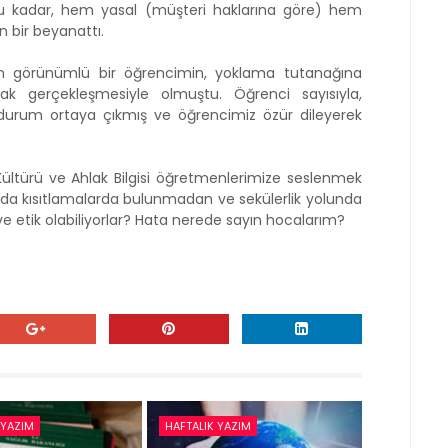
ğu kadar, hem yasal (müşteri haklarına göre) hem
n bir beyanattı.
 görünümlü bir öğrencimin, yoklama tutanağına
rak gerçekleşmesiyle olmuştu. Öğrenci sayısıyla,
durum ortaya çıkmış ve öğrencimiz özür dileyerek
 Kültürü ve Ahlak Bilgisi öğretmenlerimize seslenmek
unda kısıtlamalarda bulunmadan ve sekülerlik yolunda
 ve etik olabiliyorlar? Hata nerede sayın hocalarım?
 YAZIM
HAFTALIK YAZIM