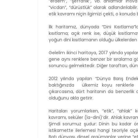
“erdem”, “şeffaflık”, vb. anlamlar ihtiva
“vicdan”, “dürüstlük” olarak adlandırılabi
etik kavramı niçin ilgimizi çekti, o konuda
İlk haritamız, dünyada “Dini Kısıtlama
kısıtlama; açık renk ise, düşük kısıtlam
yoğun dini kısıtlamanın olduğu ülkelerden b
Gelelim ikinci haritaya, 2017 yılında yapıla
gene aynı renklere benzer bir sıralama gö
sonuncu gelmektedir. Diğer taraftan, dün
2012 yılında yapılan “Dünya Barış Endek
baktığınızda
ülkemiz koyu renklerle 
çıkarcasına, dört haritanın da benzerlik
olduğunu akla getirir.
Haritaları yorumlarken, “etik”, “ahlak
kavramı, seküler (la-dini)’dir. Ahlak kavram
Şimdi sorumuz şudur: Dinin bu kadar ö
istikamette ilerlemesi hangi teoriyle açı
Batı dünyası, dinsel argümanlar yerine “e