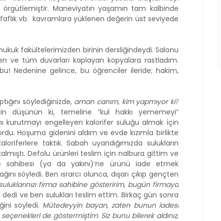
 örgütlemiştir. Maneviyatın yaşamın tam kalbinde
faflık vb.
kavramlara yüklenen değerin üst seviyede
 hukuk fakültelerimizden birinin dersliğindeydi. Salonu
n ve tüm duvarları kaplayan kopyalara rastladım.
u! Nedenine gelince, bu öğrenciler ileride; hakim,
ptığını söylediğinizde,
aman canım, kim yapmıyor ki?
 din düşünün ki, temeline “kul hakkı yememeyi”
ı kurutmayı engelleyen kalorifer suluğu almak için
ordu. Hoşuma gidenini aldım ve evde kızımla birlikte
kaloriferlere taktık. Sabah uyandığımızda sulukların
 kalmıştı. Defolu ürünleri teslim için nalbura gittim ve
e sahibesi (ya da yakını)’ne ürünü iade etmek
ını söyledi. Ben ısrarcı olunca, dışarı çıkıp gençten
suluklarınızı firma sahibine gösteririm, bugün firmaya
, dedi ve ben sulukları teslim ettim. Birkaç gün sonra
ğini söyledi.
Mütedeyyin bayan, zaten bunun iadesi
 seçenekleri de göstermiştim. Siz bunu bilerek aldınız,