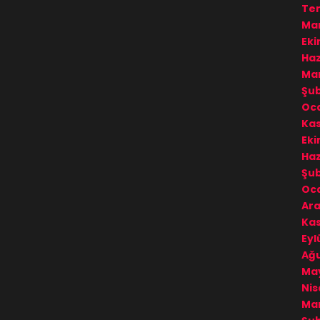
Te
Mar
Eki
Haz
Mar
Şub
Oc
Kas
Eki
Haz
Şub
Oca
Ara
Ka
Eyl
Ağu
May
Nis
Mar