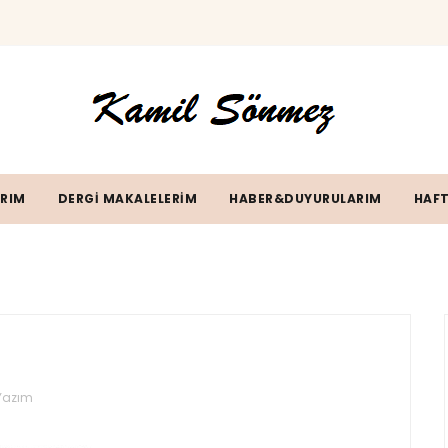
ARIM
DERGİ MAKALELERİM
HABER&DUYURULARIM
HAFT
 Yazım