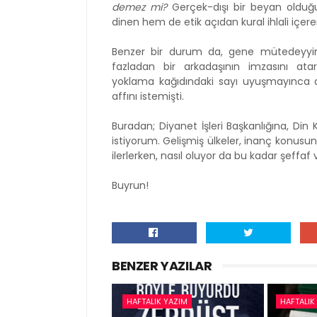
demez mi?
Gerçek-dışı bir beyan oldu
dinen hem de etik açıdan kural ihlali içere
Benzer bir durum da, gene mütedeyyin
fazladan bir arkadaşının imzasını ata
yoklama kağıdındaki sayı uyuşmayınca 
affını istemişti.
Buradan; Diyanet İşleri Başkanlığına, Din
istiyorum. Gelişmiş ülkeler, inanç konus
ilerlerken, nasıl oluyor da bu kadar şeffaf
Buyrun!
BENZER YAZILAR
HAFTALIK YAZIM
HAFTALIK