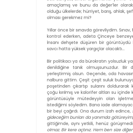
amaçlamış ve bunu da değer’ler olarak
olduğu ülkelerde; hürriyet, barış, ahlak, şef
olması gerekmez mi?
Yıllar önce bir sınavda görevliydim. Sınav,
kontrol ederken, adeta Çinceye benzeye
İnsanı dehşete düşüren bir görüntüydü b
savcı hatta yüksek yargıçlar olacaktı...
Bir politikacı ya da bürokratın yolsuzluk ya
denildiğine tanık olmuşsunuzdur. Bir
yerleştirmiş olsun. Geçende, oda havasın
nalbura gittim. Çeşit çeşit suluk bulunuy
poşetinden çıkartıp sularını doldurarak 
çoğu kırılmış ve kalorifer altları su içinde
görüntüsüyle mütedeyyin olan işletm
istediğimi söyledim. Bana iade alamayacağ
bir beyi çağırdı. Ona durum izah edince,
gideceğim bunları da yanımda götüreyim
gittiğimde, aynı yetkili, henüz görüşmedi
olmaz. Bir kere açtınız. Hem ben size diğer