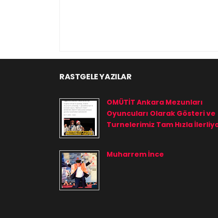
RASTGELE YAZILAR
OMÜTİT Ankara Mezunları
Oyuncuları Olarak Gösteri ve
Turnelerimiz Tam Hızla İlerliy
Muharrem İnce