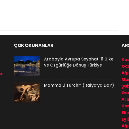
ÇOK OKUNANLAR
AR
Arabayla Avrupa Seyahati 11 Ülke
Ka
ve Özgürlüğe Dönüş Türkiye
Oc
Ağu
or
Mar
Mamma Li Turchi* (İtalya’ya Dair)
Şu
Oc
Ara
Ka
Eki
Eyl
Ağu